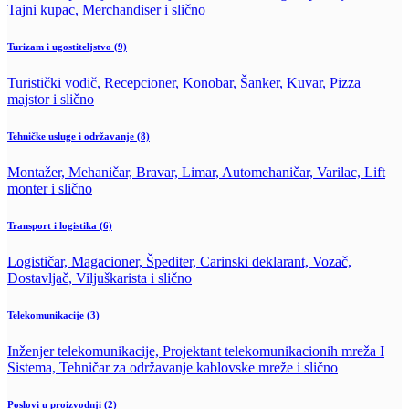
Tajni kupac, Merchandiser i slično
Turizam i ugostiteljstvo
(9)
Turistički vodič, Recepcioner, Konobar, Šanker, Kuvar, Pizza
majstor i slično
Tehničke usluge i održavanje
(8)
Montažer, Mehaničar, Bravar, Limar, Automehaničar, Varilac, Lift
monter i slično
Transport i logistika
(6)
Logističar, Magacioner, Špediter, Carinski deklarant, Vozač,
Dostavljač, Viljuškarista i slično
Telekomunikacije
(3)
Inženjer telekomunikacije, Projektant telekomunikacionih mreža I
Sistema, Tehničar za održavanje kablovske mreže i slično
Poslovi u proizvodnji
(2)