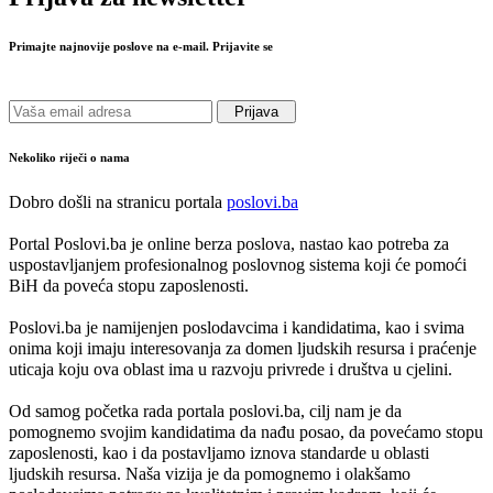
Primajte najnovije poslove na e-mail. Prijavite se
Prijava
Nekoliko riječi o nama
Dobro došli na stranicu portala
poslovi.ba
Portal Poslovi.ba je online berza poslova, nastao kao potreba za
uspostavljanjem profesionalnog poslovnog sistema koji će pomoći
BiH da poveća stopu zaposlenosti.
Poslovi.ba je namijenjen poslodavcima i kandidatima, kao i svima
onima koji imaju interesovanja za domen ljudskih resursa i praćenje
uticaja koju ova oblast ima u razvoju privrede i društva u cjelini.
Od samog početka rada portala poslovi.ba, cilj nam je da
pomognemo svojim kandidatima da nađu posao, da povećamo stopu
zaposlenosti, kao i da postavljamo iznova standarde u oblasti
ljudskih resursa. Naša vizija je da pomognemo i olakšamo