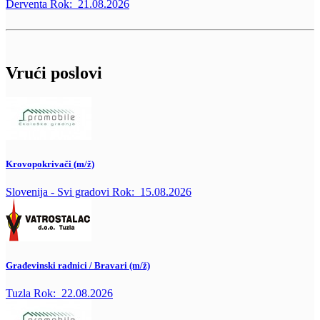
Derventa
Rok:
21.08.2026
Vrući poslovi
Krovopokrivači (m/ž)
Slovenija - Svi gradovi
Rok:
15.08.2026
Građevinski radnici / Bravari (m/ž)
Tuzla
Rok:
22.08.2026