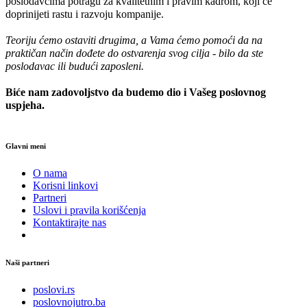
poslodavcima potragu za kvalitetnim i pravim kadrom, koji će
doprinijeti rastu i razvoju kompanije.
Teoriju ćemo ostaviti drugima, a Vama ćemo pomoći da na
praktičan način dođete do ostvarenja svog cilja - bilo da ste
poslodavac ili budući zaposleni.
Biće nam zadovoljstvo da budemo dio i Vašeg poslovnog
uspjeha.
Glavni meni
O nama
Korisni linkovi
Partneri
Uslovi i pravila korišćenja
Kontaktirajte nas
Naši partneri
poslovi.rs
poslovnojutro.ba