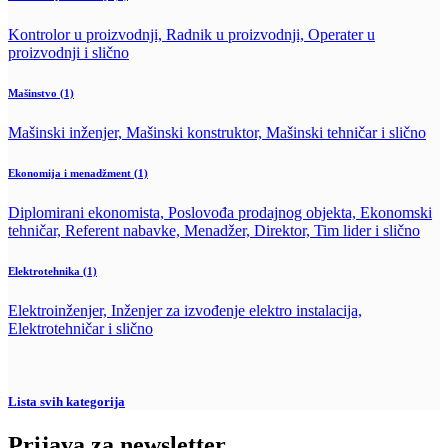
Kontrolor u proizvodnji, Radnik u proizvodnji, Operater u
proizvodnji i slično
Mašinstvo
(1)
Mašinski inženjer, Mašinski konstruktor, Mašinski tehničar i slično
Ekonomija i menadžment
(1)
Diplomirani ekonomista, Poslovođa prodajnog objekta, Ekonomski
tehničar, Referent nabavke, Menadžer, Direktor, Tim lider i slično
Elektrotehnika
(1)
Elektroinženjer, Inženjer za izvođenje elektro instalacija,
Elektrotehničar i slično
Lista svih kategorija
Prijava za newsletter