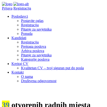
Prijava
Registracija
Poslodavci
Postavite oglas
Registracija
Pitanje za savjetnika
Ponuda
Kandidati
Registracija
Pretraga poslova
Arhiva poslova
Pitanje za savjetnika
Kategorije poslova
Kreiraj CV
Kvalitetan CV – tvoj siguran put do posla
Kontakt
O nama
Društvena odgovornost
39
otvorenih radnih mjesta