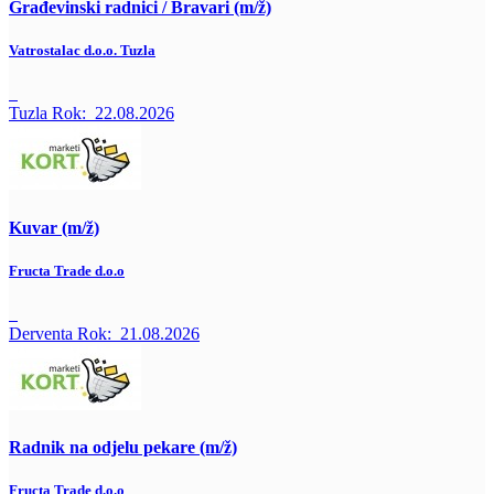
Građevinski radnici / Bravari (m/ž)
Vatrostalac d.o.o. Tuzla
Tuzla
Rok:
22.08.2026
Kuvar (m/ž)
Fructa Trade d.o.o
Derventa
Rok:
21.08.2026
Radnik na odjelu pekare (m/ž)
Fructa Trade d.o.o