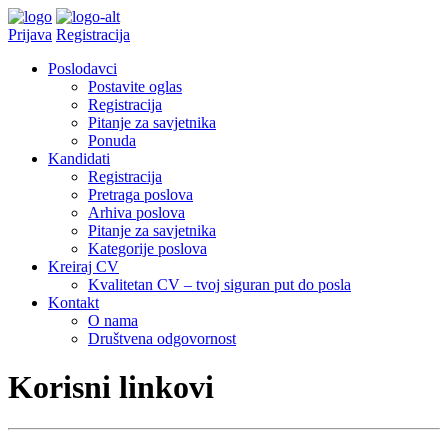
Prijava
Registracija
Poslodavci
Postavite oglas
Registracija
Pitanje za savjetnika
Ponuda
Kandidati
Registracija
Pretraga poslova
Arhiva poslova
Pitanje za savjetnika
Kategorije poslova
Kreiraj CV
Kvalitetan CV – tvoj siguran put do posla
Kontakt
O nama
Društvena odgovornost
Korisni linkovi