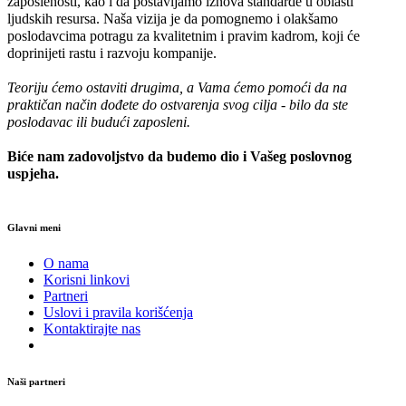
zaposlenosti, kao i da postavljamo iznova standarde u oblasti
ljudskih resursa. Naša vizija je da pomognemo i olakšamo
poslodavcima potragu za kvalitetnim i pravim kadrom, koji će
doprinijeti rastu i razvoju kompanije.
Teoriju ćemo ostaviti drugima, a Vama ćemo pomoći da na
praktičan način dođete do ostvarenja svog cilja - bilo da ste
poslodavac ili budući zaposleni.
Biće nam zadovoljstvo da budemo dio i Vašeg poslovnog
uspjeha.
Glavni meni
O nama
Korisni linkovi
Partneri
Uslovi i pravila korišćenja
Kontaktirajte nas
Naši partneri