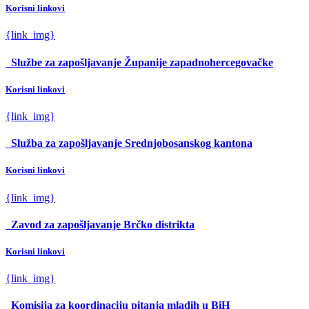
Korisni linkovi
{link_img}
Službe za zapošljavanje Županije zapadnohercegovačke
Korisni linkovi
{link_img}
Služba za zapošljavanje Srednjobosanskog kantona
Korisni linkovi
{link_img}
Zavod za zapošljavanje Brčko distrikta
Korisni linkovi
{link_img}
Komisija za koordinaciju pitanja mladih u BiH