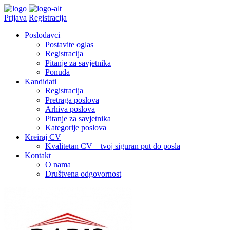
Prijava
Registracija
Poslodavci
Postavite oglas
Registracija
Pitanje za savjetnika
Ponuda
Kandidati
Registracija
Pretraga poslova
Arhiva poslova
Pitanje za savjetnika
Kategorije poslova
Kreiraj CV
Kvalitetan CV – tvoj siguran put do posla
Kontakt
O nama
Društvena odgovornost