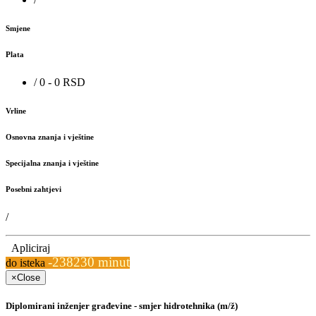
Smjene
Plata
/ 0 - 0 RSD
Vrline
Osnovna znanja i vještine
Specijalna znanja i vještine
Posebni zahtjevi
/
Apliciraj
-238230 minut
do isteka
×
Close
Diplomirani inženjer građevine - smjer hidrotehnika (m/ž)