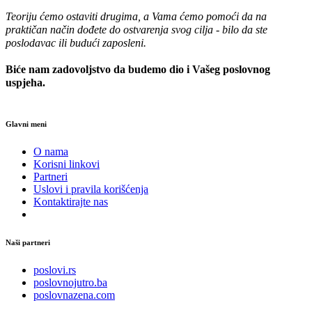
Teoriju ćemo ostaviti drugima, a Vama ćemo pomoći da na
praktičan način dođete do ostvarenja svog cilja - bilo da ste
poslodavac ili budući zaposleni.
Biće nam zadovoljstvo da budemo dio i Vašeg poslovnog
uspjeha.
Glavni meni
O nama
Korisni linkovi
Partneri
Uslovi i pravila korišćenja
Kontaktirajte nas
Naši partneri
poslovi.rs
poslovnojutro.ba
poslovnazena.com