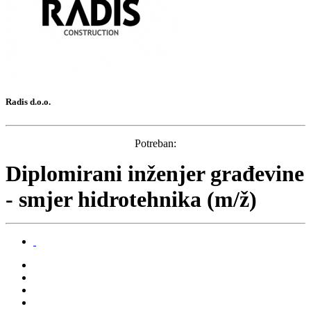
Radis d.o.o.
Potreban:
Diplomirani inženjer građevine
- smjer hidrotehnika (m/ž)