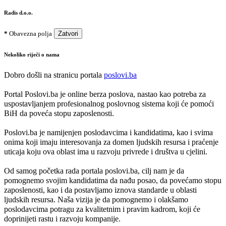
Radis d.o.o.
*
Obavezna polja
Zatvori
Nekoliko riječi o nama
Dobro došli na stranicu portala
poslovi.ba
Portal Poslovi.ba je online berza poslova, nastao kao potreba za
uspostavljanjem profesionalnog poslovnog sistema koji će pomoći
BiH da poveća stopu zaposlenosti.
Poslovi.ba je namijenjen poslodavcima i kandidatima, kao i svima
onima koji imaju interesovanja za domen ljudskih resursa i praćenje
uticaja koju ova oblast ima u razvoju privrede i društva u cjelini.
Od samog početka rada portala poslovi.ba, cilj nam je da
pomognemo svojim kandidatima da nađu posao, da povećamo stopu
zaposlenosti, kao i da postavljamo iznova standarde u oblasti
ljudskih resursa. Naša vizija je da pomognemo i olakšamo
poslodavcima potragu za kvalitetnim i pravim kadrom, koji će
doprinijeti rastu i razvoju kompanije.