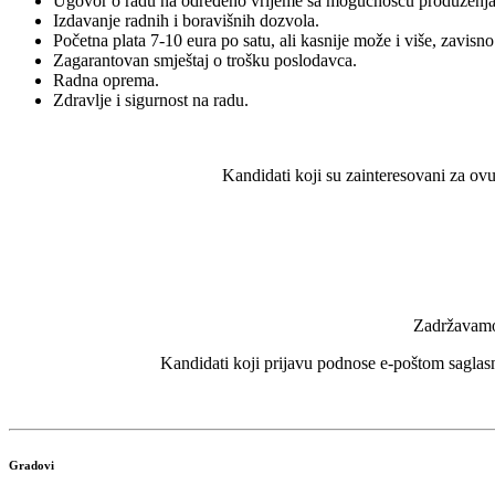
Ugovor o radu na određeno vrijeme sa mogućnošću produženja
Izdavanje radnih i boravišnih dozvola.
Početna plata 7-10 eura po satu, ali kasnije može i više, zavisno 
Zagarantovan smještaj o trošku poslodavca.
Radna oprema.
Zdravlje i sigurnost na radu.
Kandidati koji su zainteresovani za ov
Zadržavamo 
Kandidati koji prijavu podnose e-poštom saglasn
Gradovi