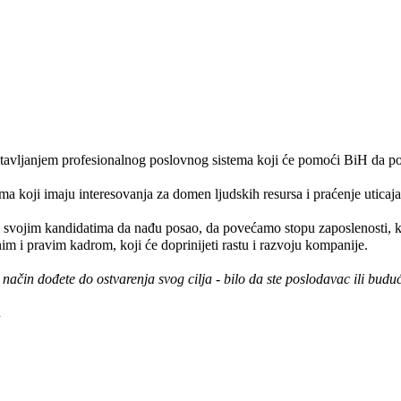
ostavljanjem profesionalnog poslovnog sistema koji će pomoći BiH da po
 koji imaju interesovanja za domen ljudskih resursa i praćenje uticaja k
svojim kandidatima da nađu posao, da povećamo stopu zaposlenosti, kao
m i pravim kadrom, koji će doprinijeti rastu i razvoju kompanije.
čin dođete do ostvarenja svog cilja - bilo da ste poslodavac ili buduć
.