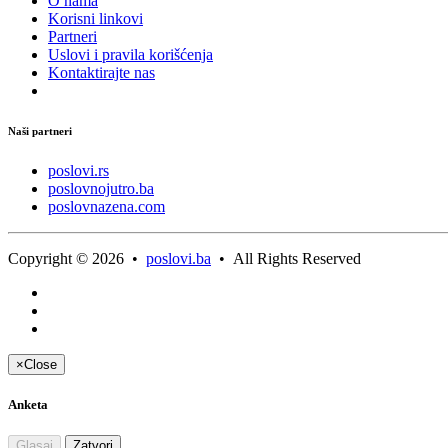
O nama
Korisni linkovi
Partneri
Uslovi i pravila korišćenja
Kontaktirajte nas
Naši partneri
poslovi.rs
poslovnojutro.ba
poslovnazena.com
Copyright © 2026 •
poslovi.ba
• All Rights Reserved
×
Close
Anketa
Glasaj
Zatvori