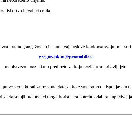
 na neodređeno vrijeme.
od iskustva i kvaliteta rada.
u vrstu radnog angažmana i ispunjavaju uslove konkursa svoju prijavu i 
gregor.jokan@promobile.si
uz obaveznu naznaku u predmetu za koju poziciju se prijavljujete.
pravo kontaktirati samo kandidate za koje smatramo da ispunjavaju na
i su da se njihovi podaci mogu koristiti za potrebe odabira i upućivanj