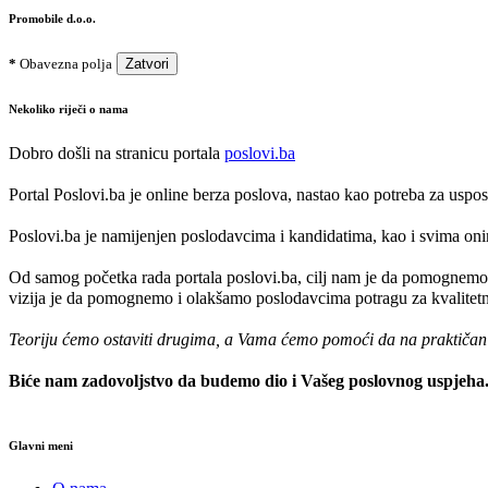
Promobile d.o.o.
*
Obavezna polja
Zatvori
Nekoliko riječi o nama
Dobro došli na stranicu portala
poslovi.ba
Portal Poslovi.ba je online berza poslova, nastao kao potreba za usp
Poslovi.ba je namijenjen poslodavcima i kandidatima, kao i svima onima
Od samog početka rada portala poslovi.ba, cilj nam je da pomognemo 
vizija je da pomognemo i olakšamo poslodavcima potragu za kvalitetni
Teoriju ćemo ostaviti drugima, a Vama ćemo pomoći da na praktičan na
Biće nam zadovoljstvo da budemo dio i Vašeg poslovnog uspjeha
Glavni meni