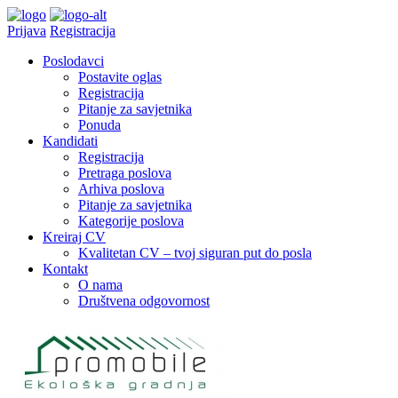
Prijava
Registracija
Poslodavci
Postavite oglas
Registracija
Pitanje za savjetnika
Ponuda
Kandidati
Registracija
Pretraga poslova
Arhiva poslova
Pitanje za savjetnika
Kategorije poslova
Kreiraj CV
Kvalitetan CV – tvoj siguran put do posla
Kontakt
O nama
Društvena odgovornost