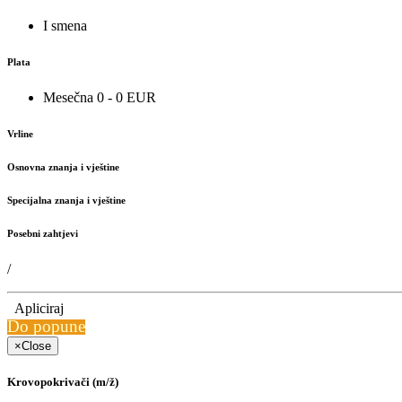
I smena
Plata
Mesečna 0 - 0 EUR
Vrline
Osnovna znanja i vještine
Specijalna znanja i vještine
Posebni zahtjevi
/
Apliciraj
Do popune
×
Close
Krovopokrivači (m/ž)