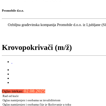
Promobile d.o.o.
Ozbiljna građevinska kompanija Promobile d.o.o. iz Ljubljane (Slo
Krovopokrivači (m/ž)
02.08.2025
Oglas istekao:
Rad od kuće
Oglas namijenjen i osobama sa invaliditetom
Oglas namijenjen i osobama čije je školovanje u toku