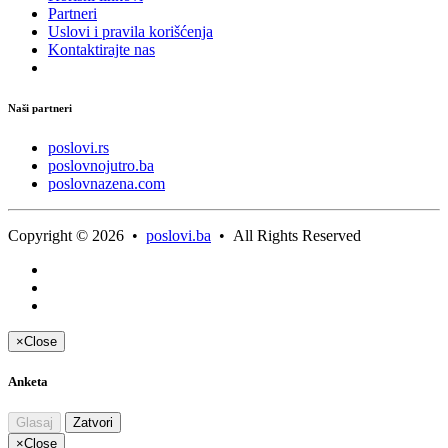
Partneri
Uslovi i pravila korišćenja
Kontaktirajte nas
Naši partneri
poslovi.rs
poslovnojutro.ba
poslovnazena.com
Copyright © 2026 •
poslovi.ba
• All Rights Reserved
×
Close
Anketa
Glasaj
Zatvori
×
Close