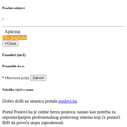
Posebni zahtjevi
/
Apliciraj
Do popune
×
Close
Fasaderi (m/ž)
Promobile d.o.o.
*
Obavezna polja
Zatvori
Nekoliko riječi o nama
Dobro došli na stranicu portala
poslovi.ba
Portal Poslovi.ba je online berza poslova, nastao kao potreba za
uspostavljanjem profesionalnog poslovnog sistema koji će pomoći
BiH da poveća stopu zaposlenosti.