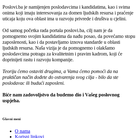
Poslovi.ba je namijenjen poslodavcima i kandidatima, kao i svima
onima koji imaju interesovanja za domen ljudskih resursa i praćenje
uticaja koju ova oblast ima u razvoju privrede i društva u cjelini.
Od samog početka rada portala poslovi.ba, cilj nam je da
pomognemo svojim kandidatima da nađu posao, da povećamo stopu
zaposlenosti, kao i da postavljamo iznova standarde u oblasti
ljudskih resursa. Naša vizija je da pomognemo i olakšamo
poslodavcima potragu za kvalitetnim i pravim kadrom, koji će
doprinijeti rastu i razvoju kompanije.
Teoriju ćemo ostaviti drugima, a Vama ćemo pomoći da na
praktičan način dođete do ostvarenja svog cilja - bilo da ste
poslodavac ili budući zaposleni.
Biće nam zadovoljstvo da budemo dio i Vašeg poslovnog
uspjeha.
Glavni meni
O nama
Korisni linkovi