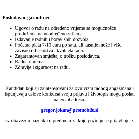
Poslodavac garantuje:
Ugovor o radu na određeno vrijeme sa mogućnošću
produženja na neodređeno vrijeme.
Izdavanje radnih i boravišnih dozvola.
Početna plata 7-10 eura po satu, ali kasnije može i više,
zavisno od iskustva i kvaliteta rada.
Zagarantovan smještaj o trošku poslodavca.
Radna oprema.
Zdravlje i sigurnost na radu.
Kandidati koji su zainteresovani za ovu vrstu radnog angažmana i
ispunjavaju uslove konkursa svoju prijavu i životopis mogu poslati
na email adresu:
gregor.jokan@promobile.si
uz obaveznu naznaku u predmetu za koju poziciju se prijavljujete.