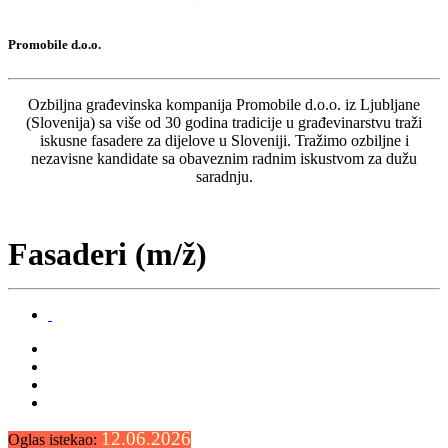
Promobile d.o.o.
Ozbiljna građevinska kompanija Promobile d.o.o. iz Ljubljane
(Slovenija) sa više od 30 godina tradicije u građevinarstvu traži
iskusne fasadere za dijelove u Sloveniji. Tražimo ozbiljne i
nezavisne kandidate sa obaveznim radnim iskustvom za dužu
saradnju.
Fasaderi (m/ž)
12.06.2026
Oglas istekao: