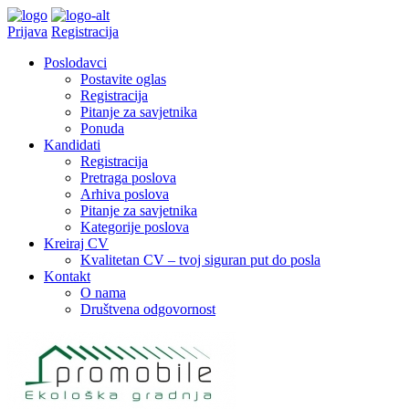
Prijava
Registracija
Poslodavci
Postavite oglas
Registracija
Pitanje za savjetnika
Ponuda
Kandidati
Registracija
Pretraga poslova
Arhiva poslova
Pitanje za savjetnika
Kategorije poslova
Kreiraj CV
Kvalitetan CV – tvoj siguran put do posla
Kontakt
O nama
Društvena odgovornost