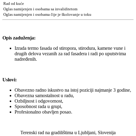
Rad od kuće
Oglas namijenjen i osobama sa invaliditetom
Oglas namijenjen i osobama čije je školovanje u toku
Opis zaduženja:
Izrada termo fasada od stiropora, stirodura, kamene vune i
drugih delova vezanih za rad fasadera i radi po uputstvima
nadređenih.
Uslovi:
Obavezno radno iskustvo na istoj poziciji najmanje 3 godine,
Obavezna samostalnost u radu,
Ozbiljnost i odgovornost,
Sposobnost rada u grupi,
Profesionalno obavljen posao.
Terenski rad na gradilištima u Ljubljani, Slovenija