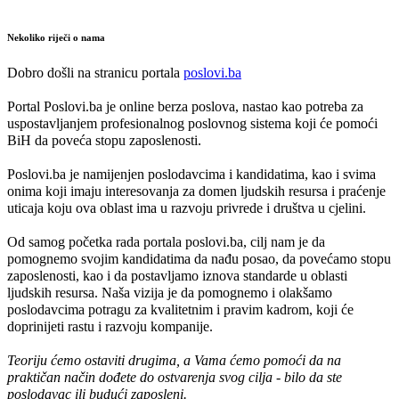
Nekoliko riječi o nama
Dobro došli na stranicu portala
poslovi.ba
Portal Poslovi.ba je online berza poslova, nastao kao potreba za
uspostavljanjem profesionalnog poslovnog sistema koji će pomoći
BiH da poveća stopu zaposlenosti.
Poslovi.ba je namijenjen poslodavcima i kandidatima, kao i svima
onima koji imaju interesovanja za domen ljudskih resursa i praćenje
uticaja koju ova oblast ima u razvoju privrede i društva u cjelini.
Od samog početka rada portala poslovi.ba, cilj nam je da
pomognemo svojim kandidatima da nađu posao, da povećamo stopu
zaposlenosti, kao i da postavljamo iznova standarde u oblasti
ljudskih resursa. Naša vizija je da pomognemo i olakšamo
poslodavcima potragu za kvalitetnim i pravim kadrom, koji će
doprinijeti rastu i razvoju kompanije.
Teoriju ćemo ostaviti drugima, a Vama ćemo pomoći da na
praktičan način dođete do ostvarenja svog cilja - bilo da ste
poslodavac ili budući zaposleni.