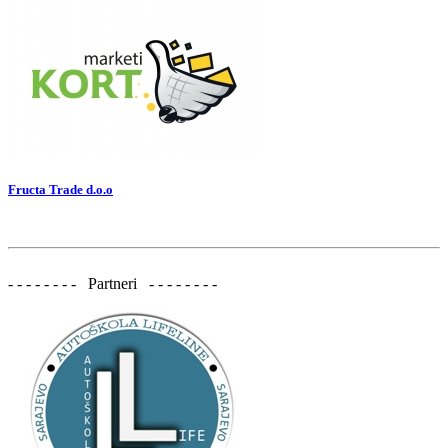
Fructa Trade d.o.o
- - - - - - - - Partneri - - - - - - - -