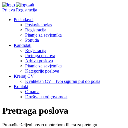
Prijava
Registracija
Poslodavci
Postavite oglas
Registracija
Pitanje za savjetnika
Ponuda
Kandidati
Registracija
Pretraga poslova
Arhiva poslova
Pitanje za savjetnika
Kategorije poslova
Kreiraj CV
Kvalitetan CV – tvoj siguran put do posla
Kontakt
O nama
Društvena odgovornost
Pretraga poslova
Pronađite željeni posao upotrebom filtera za pretragu