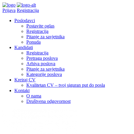
Prijava
Registracija
Poslodavci
Postavite oglas
Registracija
Pitanje za savjetnika
Ponuda
Kandidati
Registracija
Pretraga poslova
Arhiva poslova
Pitanje za savjetnika
Kategorije poslova
Kreiraj CV
Kvalitetan CV – tvoj siguran put do posla
Kontakt
O nama
Društvena odgovornost