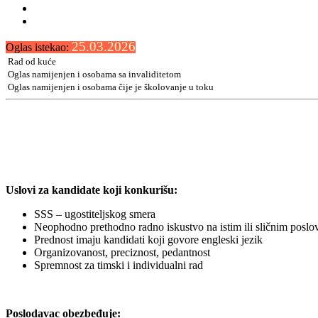
25.03.2026
Oglas istekao:
Rad od kuće
Oglas namijenjen i osobama sa invaliditetom
Oglas namijenjen i osobama čije je školovanje u toku
Uslovi za kandidate koji konkurišu:
SSS – ugostiteljskog smera
Neophodno prethodno radno iskustvo na istim ili sličnim pos
Prednost imaju kandidati koji govore engleski jezik
Organizovanost, preciznost, pedantnost
Spremnost za timski i individualni rad
Poslodavac obezbeđuje: