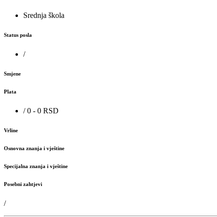
Srednja škola
Status posla
/
Smjene
Plata
/ 0 - 0 RSD
Vrline
Osnovna znanja i vještine
Specijalna znanja i vještine
Posebni zahtjevi
/