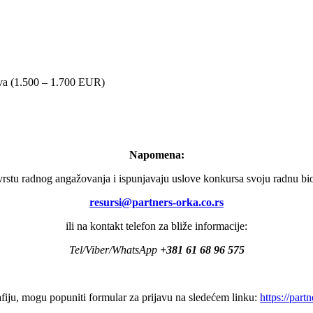
tva (1.500 – 1.700 EUR)
Napomena:
vrstu radnog angažovanja i ispunjavaju uslove konkursa svoju radnu bio
resursi@partners-orka.co.rs
ili na kontakt telefon za bliže informacije:
Tel/Viber/WhatsApp
+381 61 68 96 575
fiju, mogu popuniti formular za prijavu na sledećem linku:
https://part