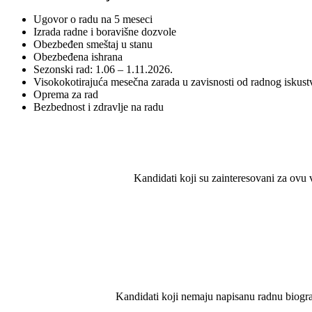
Ugovor o radu na 5 meseci
Izrada radne i boravišne dozvole
Obezbeđen smeštaj u stanu
Obezbeđena ishrana
Sezonski rad: 1.06 – 1.11.2026.
Visokokotirajuća mesečna zarada u zavisnosti od radnog iskus
Oprema za rad
Bezbednost i zdravlje na radu
Kandidati koji su zainteresovani za ovu 
Kandidati koji nemaju napisanu radnu biogra