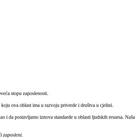
veća stopu zaposlenosti.
oju ova oblast ima u razvoju privrede i društva u cjelini.
 i da postavljamo iznova standarde u oblasti ljudskih resursa. Naša
i zaposleni.