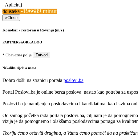
Apliciraj
-196689 minut
do isteka
×
Close
Konobar / restoran u Rovinju (m/ž)
PARTNERS&ORKA DOO
*
Obavezna polja
Zatvori
Nekoliko riječi o nama
Dobro došli na stranicu portala
poslovi.ba
Portal Poslovi.ba je online berza poslova, nastao kao potreba za usp
Poslovi.ba je namijenjen poslodavcima i kandidatima, kao i svima onima
Od samog početka rada portala poslovi.ba, cilj nam je da pomognemo 
vizija je da pomognemo i olakšamo poslodavcima potragu za kvalitetni
Teoriju ćemo ostaviti drugima, a Vama ćemo pomoći da na praktičan na