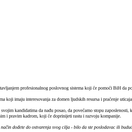
ostavljanjem profesionalnog poslovnog sistema koji će pomoći BiH da po
 koji imaju interesovanja za domen ljudskih resursa i praćenje uticaja k
svojim kandidatima da nađu posao, da povećamo stopu zaposlenosti, kao
m i pravim kadrom, koji će doprinijeti rastu i razvoju kompanije.
čin dođete do ostvarenja svog cilja - bilo da ste poslodavac ili buduć