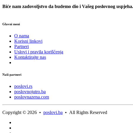
Biće nam zadovoljstvo da budemo dio i Vašeg poslovnog uspjeha
Glavni meni
O nama
Korisni linkovi
Partneri
Uslovi i pravila korišćenja
Kontaktirajte nas
Naši partneri
poslovi.rs
poslovnojutro.ba
poslovnazena.com
Copyright © 2026 •
poslovi.ba
• All Rights Reserved