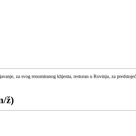
javanje, za svog renomiranog klijenta, restoran u Rovinju, za predstojeć
m/ž)