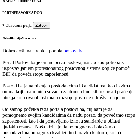
Bravar - monter (m/ž)
PARTNERS&ORKA DOO
*
Obavezna polja
Zatvori
Nekoliko riječi o nama
Dobro došli na stranicu portala
poslovi.ba
Portal Poslovi.ba je online berza poslova, nastao kao potreba za
uspostavljanjem profesionalnog poslovnog sistema koji će pomoći
BiH da poveća stopu zaposlenosti.
Poslovi.ba je namijenjen poslodavcima i kandidatima, kao i svima
onima koji imaju interesovanja za domen ljudskih resursa i praćenje
uticaja koju ova oblast ima u razvoju privrede i društva u cjelini.
Od samog početka rada portala poslovi.ba, cilj nam je da
pomognemo svojim kandidatima da nađu posao, da povećamo stopu
zaposlenosti, kao i da postavljamo iznova standarde u oblasti
ljudskih resursa. Naša vizija je da pomognemo i olakšamo
poslodavcima potragu za kvalitetnim i pravim kadrom, koji će