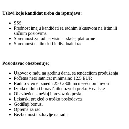
Uslovi koje kandidat treba da ispunjava:
SSS
Prednost imaju kandidati sa radnim iskustvom na istim ili
sličnim poslovima
Spremnost za rad na visini – skele, platforme
Spremnost na timski i individualni rad
Poslodavac obezbeđuje:
Ugovor o radu na godinu dana, sa tendecijom produženja
Početna neto satnica: minimalno 12,5 EUR
Radno vreme između 250-280h na mesečnom nivou
Izrada radnih i boravišnih dozvola preko Hrvatske
Obezbeđen smeštaj i prevoz do posla
Lekarski pregled o trošku poslodavca
Godišnji bonusi
Oprema za rad
Bezbednost i zdravlje na radu