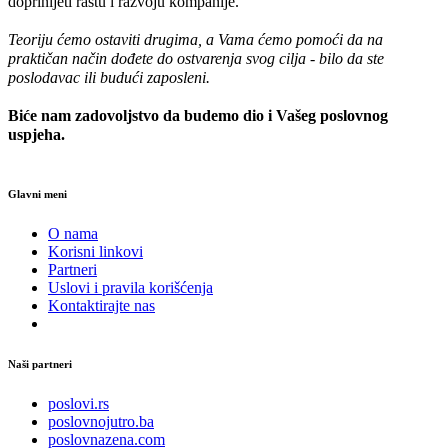
doprinijeti rastu i razvoju kompanije.
Teoriju ćemo ostaviti drugima, a Vama ćemo pomoći da na
praktičan način dođete do ostvarenja svog cilja - bilo da ste
poslodavac ili budući zaposleni.
Biće nam zadovoljstvo da budemo dio i Vašeg poslovnog
uspjeha.
Glavni meni
O nama
Korisni linkovi
Partneri
Uslovi i pravila korišćenja
Kontaktirajte nas
Naši partneri
poslovi.rs
poslovnojutro.ba
poslovnazena.com