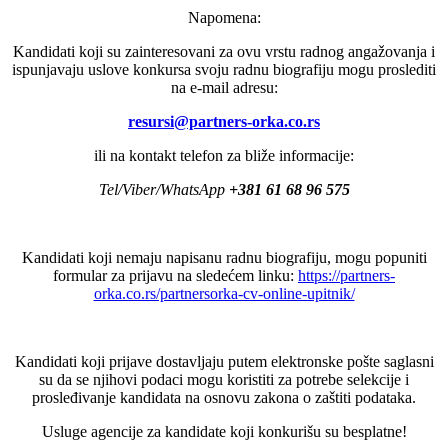
Napomena:
Kandidati koji su zainteresovani za ovu vrstu radnog angažovanja i
ispunjavaju uslove konkursa svoju radnu biografiju mogu proslediti
na e-mail adresu:
resursi@partners-orka.co.rs
ili na kontakt telefon za bliže informacije:
Tel/Viber/WhatsApp
+381 61 68 96 575
Kandidati koji nemaju napisanu radnu biografiju, mogu popuniti
formular za prijavu na sledećem linku:
https://partners-
orka.co.rs/partnersorka-cv-online-upitnik/
Kandidati koji prijave dostavljaju putem elektronske pošte saglasni
su da se njihovi podaci mogu koristiti za potrebe selekcije i
prosleđivanje kandidata na osnovu zakona o zaštiti podataka.
Usluge agencije za kandidate koji konkurišu su besplatne!