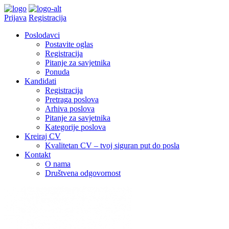
Prijava
Registracija
Poslodavci
Postavite oglas
Registracija
Pitanje za savjetnika
Ponuda
Kandidati
Registracija
Pretraga poslova
Arhiva poslova
Pitanje za savjetnika
Kategorije poslova
Kreiraj CV
Kvalitetan CV – tvoj siguran put do posla
Kontakt
O nama
Društvena odgovornost