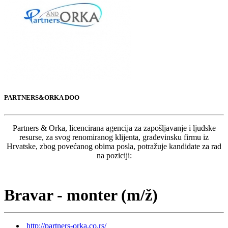
PARTNERS&ORKA DOO
Partners & Orka, licencirana agencija za zapošljavanje i ljudske
resurse, za svog renomiranog klijenta, građevinsku firmu iz
Hrvatske, zbog povećanog obima posla, potražuje kandidate za rad
na poziciji:
Bravar - monter (m/ž)
http://partners-orka.co.rs/