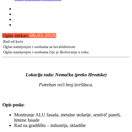
06.03.2026
Oglas istekao:
Rad od kuće
Oglas namijenjen i osobama sa invaliditetom
Oglas namijenjen i osobama čije je školovanje u toku
Lokacija rada: Nemačka (preko Hrvatske)
Potreban veći broj izvršilaca.
Opis posla:
Montiranje ALU fasada, metalne stolarije, sendvič paneli,
limene fasade
Rad na gradilištu – industrija, skladište