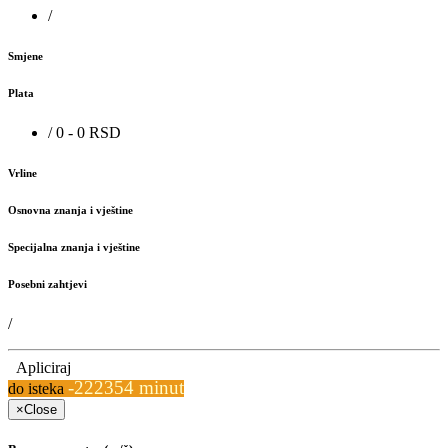
/
Smjene
Plata
/ 0 - 0 RSD
Vrline
Osnovna znanja i vještine
Specijalna znanja i vještine
Posebni zahtjevi
/
Apliciraj
-222354 minut
do isteka
×
Close