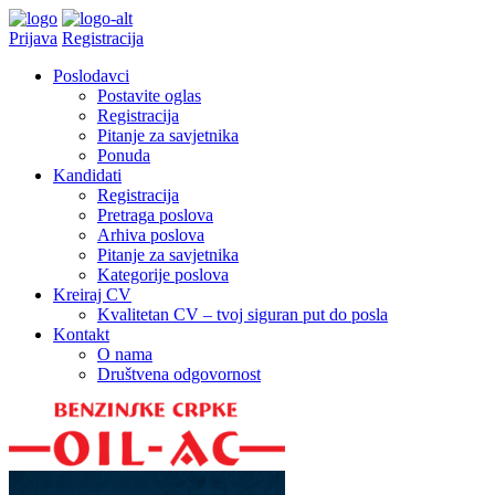
Prijava
Registracija
Poslodavci
Postavite oglas
Registracija
Pitanje za savjetnika
Ponuda
Kandidati
Registracija
Pretraga poslova
Arhiva poslova
Pitanje za savjetnika
Kategorije poslova
Kreiraj CV
Kvalitetan CV – tvoj siguran put do posla
Kontakt
O nama
Društvena odgovornost