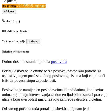
Apliciraj
-219595 minut
do isteka
×
Close
Šanker (m/ž)
OIL-AC d.o.o. Mostar
*
Obavezna polja
Zatvori
Nekoliko riječi o nama
Dobro došli na stranicu portala
poslovi.ba
Portal Poslovi.ba je online berza poslova, nastao kao potreba za
uspostavljanjem profesionalnog poslovnog sistema koji će pomoći
BiH da poveća stopu zaposlenosti.
Poslovi.ba je namijenjen poslodavcima i kandidatima, kao i svima
onima koji imaju interesovanja za domen ljudskih resursa i praćenje
uticaja koju ova oblast ima u razvoju privrede i društva u cjelini.
Od samog početka rada portala poslovi.ba, cilj nam je da