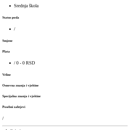
Srednja škola
Status posla
/
Smjene
Plata
/ 0 - 0 RSD
Vrline
Osnovna znanja i vještine
Specijalna znanja i vještine
Posebni zahtjevi
/