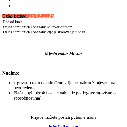
06.03.2026
Oglas istekao:
Rad od kuće
Oglas namijenjen i osobama sa invaliditetom
Oglas namijenjen i osobama čije je školovanje u toku
Mjesto rada: Mostar
Nudimo:
Ugovor o radu na određeno vrijeme, nakon 3 mjeseca na
neodređeno
Plaća, topli obrok i ostale naknade po dogovoru(ovisno o
sposobnostima)
Prijave možete poslati putem e-maila
info@oilac.com