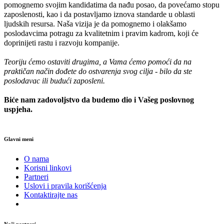
pomognemo svojim kandidatima da nađu posao, da povećamo stopu
zaposlenosti, kao i da postavljamo iznova standarde u oblasti
ljudskih resursa. Naša vizija je da pomognemo i olakšamo
poslodavcima potragu za kvalitetnim i pravim kadrom, koji će
doprinijeti rastu i razvoju kompanije.
Teoriju ćemo ostaviti drugima, a Vama ćemo pomoći da na
praktičan način dođete do ostvarenja svog cilja - bilo da ste
poslodavac ili budući zaposleni.
Biće nam zadovoljstvo da budemo dio i Vašeg poslovnog
uspjeha.
Glavni meni
O nama
Korisni linkovi
Partneri
Uslovi i pravila korišćenja
Kontaktirajte nas
Naši partneri