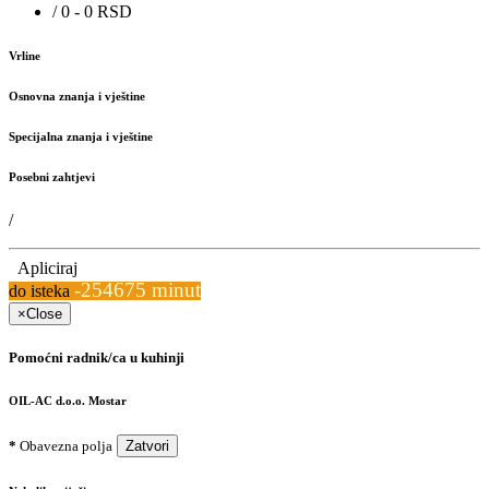
/ 0 - 0 RSD
Vrline
Osnovna znanja i vještine
Specijalna znanja i vještine
Posebni zahtjevi
/
Apliciraj
-254675 minut
do isteka
×
Close
Pomoćni radnik/ca u kuhinji
OIL-AC d.o.o. Mostar
*
Obavezna polja
Zatvori