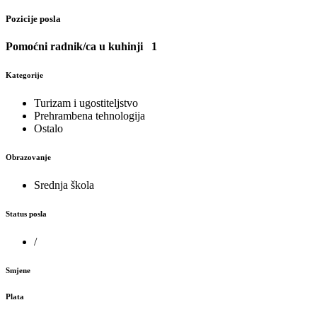
Pozicije posla
Pomoćni radnik/ca u kuhinji
1
Kategorije
Turizam i ugostiteljstvo
Prehrambena tehnologija
Ostalo
Obrazovanje
Srednja škola
Status posla
/
Smjene
Plata