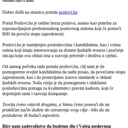
Nekoliko riječi o nama
Dobro došli na stranicu portala
poslovi.ba
Portal Poslovi.ba je online berza poslova, nastao kao potreba za
uspostavljanjem profesionalnog poslovnog sistema koji će pomoći
BiH da poveća stopu zaposlenosti.
Poslovi.ba je namijenjen poslodavcima i kandidatima, kao i svima
onima koji imaju interesovanja za domen ljudskih resursa i praćenje
uticaja koju ova oblast ima u razvoju privrede i društva u cjelini.
Od samog početka rada portala poslovi.ba, cilj nam je da
pomognemo svojim kandidatima da nađu posao, da povećamo stopu
zaposlenosti, kao i da postavljamo iznova standarde u oblasti
ljudskih resursa. Naša vizija je da pomognemo i olakšamo
poslodavcima potragu za kvalitetnim i pravim kadrom, koji će
doprinijeti rastu i razvoju kompanije.
Teoriju ćemo ostaviti drugima, a Vama ćemo pomoći da na
praktičan način dođete do ostvarenja svog cilja - bilo da ste
poslodavac ili budući zaposleni.
Biće nam zadovoljstvo da budemo dio i Vašeg poslovnog