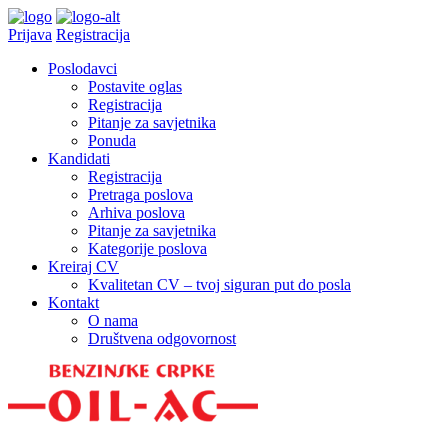
Prijava
Registracija
Poslodavci
Postavite oglas
Registracija
Pitanje za savjetnika
Ponuda
Kandidati
Registracija
Pretraga poslova
Arhiva poslova
Pitanje za savjetnika
Kategorije poslova
Kreiraj CV
Kvalitetan CV – tvoj siguran put do posla
Kontakt
O nama
Društvena odgovornost