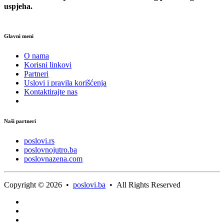
uspjeha.
Glavni meni
O nama
Korisni linkovi
Partneri
Uslovi i pravila korišćenja
Kontaktirajte nas
Naši partneri
poslovi.rs
poslovnojutro.ba
poslovnazena.com
Copyright © 2026 •
poslovi.ba
• All Rights Reserved