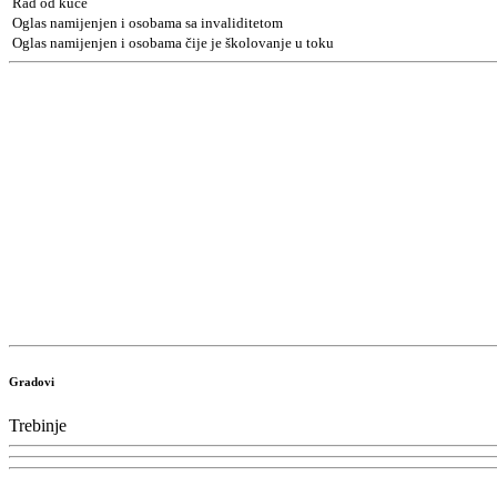
Rad od kuće
Oglas namijenjen i osobama sa invaliditetom
Oglas namijenjen i osobama čije je školovanje u toku
Gradovi
Trebinje