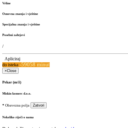
Vrline
Osnovna znanja i vještine
Specijalna znanja i vještine
Posebni zahtjevi
/
Apliciraj
-59058 minut
do isteka
×
Close
Pekar (m/ž)
Miskin komerc d.o.o.
*
Obavezna polja
Zatvori
Nekoliko riječi o nama