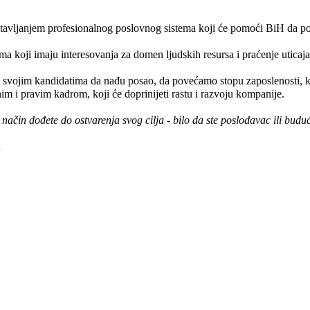
ostavljanjem profesionalnog poslovnog sistema koji će pomoći BiH da po
 koji imaju interesovanja za domen ljudskih resursa i praćenje uticaja k
svojim kandidatima da nađu posao, da povećamo stopu zaposlenosti, kao
m i pravim kadrom, koji će doprinijeti rastu i razvoju kompanije.
čin dođete do ostvarenja svog cilja - bilo da ste poslodavac ili buduć
.