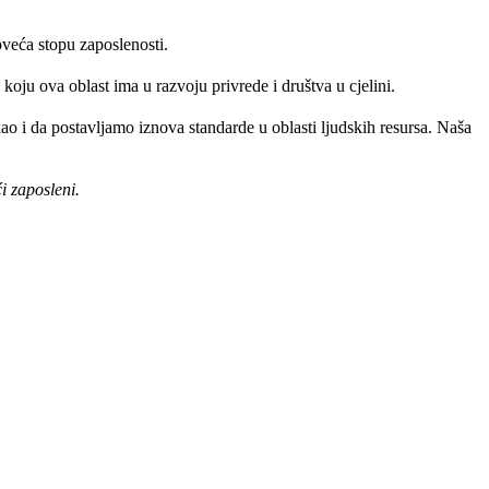
veća stopu zaposlenosti.
oju ova oblast ima u razvoju privrede i društva u cjelini.
 i da postavljamo iznova standarde u oblasti ljudskih resursa. Naša
i zaposleni.