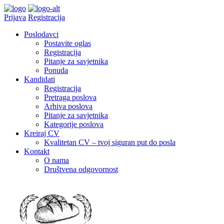
Prijava
Registracija
Poslodavci
Postavite oglas
Registracija
Pitanje za savjetnika
Ponuda
Kandidati
Registracija
Pretraga poslova
Arhiva poslova
Pitanje za savjetnika
Kategorije poslova
Kreiraj CV
Kvalitetan CV – tvoj siguran put do posla
Kontakt
O nama
Društvena odgovornost