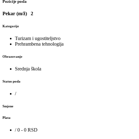
Pozicije posla
Pekar (m/ž)
2
Kategorije
Turizam i ugostiteljstvo
Prehrambena tehnologija
Obrazovanje
Srednja škola
Status posla
/
Smjene
Plata
/ 0 - 0 RSD