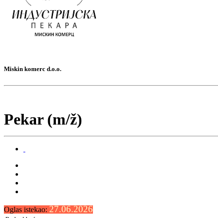
Miskin komerc d.o.o.
Pekar (m/ž)
27.06.2026
Oglas istekao: