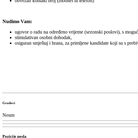
obvezan kontakt broj (mobitel ili telefon)
Nudimo Vam:
ugovor o radu na određeno vrijeme (sezonski poslovi), s mogu
stimulativan osobni dohodak,
osiguran smještaj i hrana, za primljene kandidate koji su s pre
Gradovi
Neum
Pozicije posla