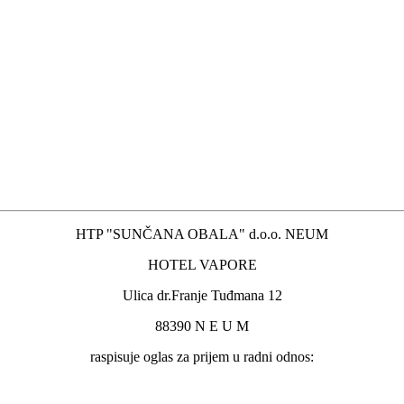
HTP "SUNČANA OBALA" d.o.o. NEUM
HOTEL VAPORE
Ulica dr.Franje Tuđmana 12
88390 N E U M
raspisuje oglas za prijem u radni odnos: