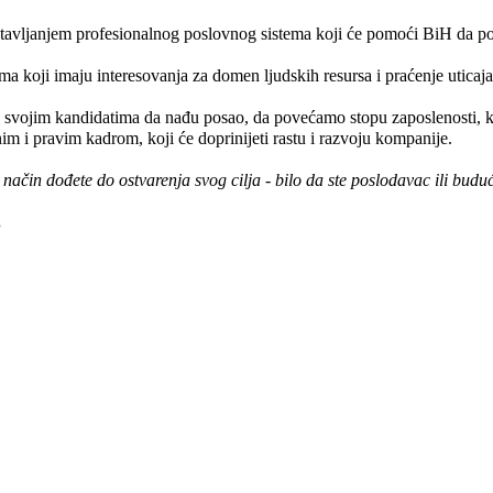
ostavljanjem profesionalnog poslovnog sistema koji će pomoći BiH da po
 koji imaju interesovanja za domen ljudskih resursa i praćenje uticaja k
svojim kandidatima da nađu posao, da povećamo stopu zaposlenosti, kao
m i pravim kadrom, koji će doprinijeti rastu i razvoju kompanije.
čin dođete do ostvarenja svog cilja - bilo da ste poslodavac ili buduć
.