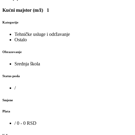
Kućni majstor (m/ž)
1
Kategorije
Tehničke usluge i održavanje
Ostalo
Obrazovanje
Srednja škola
Status posla
/
Smjene
Plata
/ 0 - 0 RSD