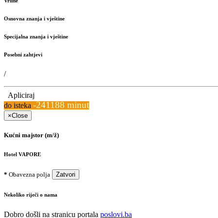
Vrline
Osnovna znanja i vještine
Specijalna znanja i vještine
Posebni zahtjevi
/
Apliciraj
-241188 minut
do isteka
×
Close
Kućni majstor (m/ž)
Hotel VAPORE
*
Obavezna polja
Zatvori
Nekoliko riječi o nama
Dobro došli na stranicu portala
poslovi.ba