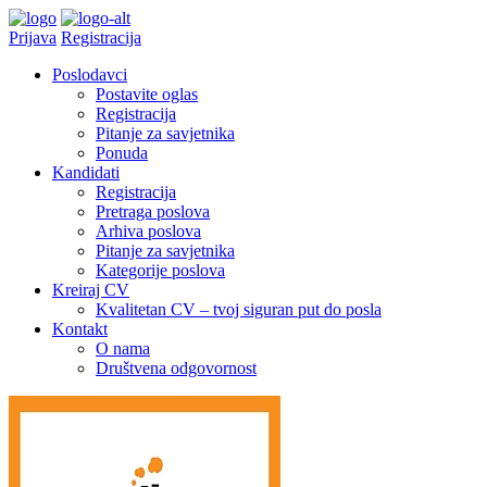
Prijava
Registracija
Poslodavci
Postavite oglas
Registracija
Pitanje za savjetnika
Ponuda
Kandidati
Registracija
Pretraga poslova
Arhiva poslova
Pitanje za savjetnika
Kategorije poslova
Kreiraj CV
Kvalitetan CV – tvoj siguran put do posla
Kontakt
O nama
Društvena odgovornost