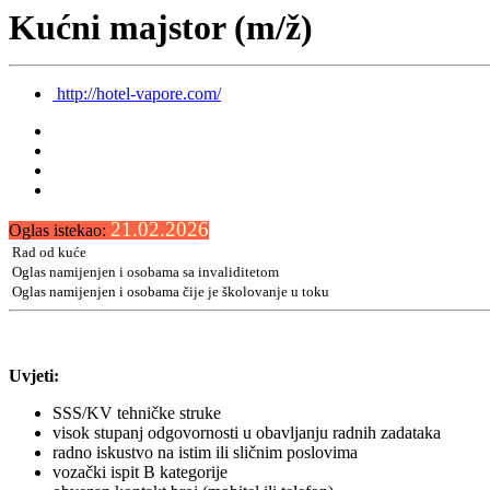
Kućni majstor (m/ž)
http://hotel-vapore.com/
21.02.2026
Oglas istekao:
Rad od kuće
Oglas namijenjen i osobama sa invaliditetom
Oglas namijenjen i osobama čije je školovanje u toku
Uvjeti:
SSS/KV tehničke struke
visok stupanj odgovornosti u obavljanju radnih zadataka
radno iskustvo na istim ili sličnim poslovima
vozački ispit B kategorije