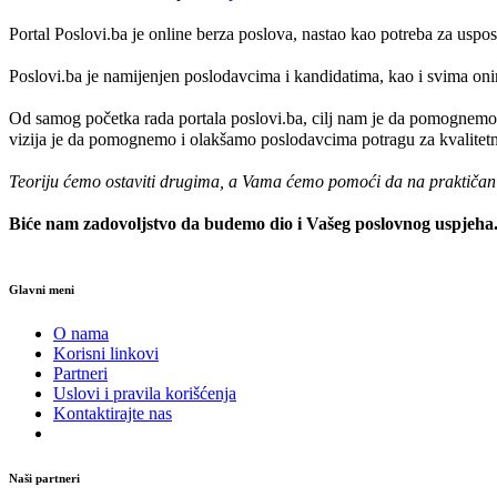
Portal Poslovi.ba je online berza poslova, nastao kao potreba za usp
Poslovi.ba je namijenjen poslodavcima i kandidatima, kao i svima onima
Od samog početka rada portala poslovi.ba, cilj nam je da pomognemo 
vizija je da pomognemo i olakšamo poslodavcima potragu za kvalitetni
Teoriju ćemo ostaviti drugima, a Vama ćemo pomoći da na praktičan na
Biće nam zadovoljstvo da budemo dio i Vašeg poslovnog uspjeha
Glavni meni
O nama
Korisni linkovi
Partneri
Uslovi i pravila korišćenja
Kontaktirajte nas
Naši partneri