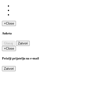
×
Close
Anketa
Glasaj
Zatvori
×
Close
Pošalji prijatelju na e-mail
Zatvori