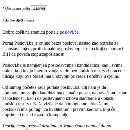
*
Obavezna polja
Zatvori
Nekoliko riječi o nama
Dobro došli na stranicu portala
poslovi.ba
Portal Poslovi.ba je online berza poslova, nastao kao potreba za
uspostavljanjem profesionalnog poslovnog sistema koji će pomoći
BiH da poveća stopu zaposlenosti.
Poslovi.ba je namijenjen poslodavcima i kandidatima, kao i svima
onima koji imaju interesovanja za domen ljudskih resursa i praćenje
uticaja koju ova oblast ima u razvoju privrede i društva u cjelini.
Od samog početka rada portala poslovi.ba, cilj nam je da
pomognemo svojim kandidatima da nađu posao, da povećamo stopu
zaposlenosti, kao i da postavljamo iznova standarde u oblasti
ljudskih resursa. Naša vizija je da pomognemo i olakšamo
poslodavcima potragu za kvalitetnim i pravim kadrom, koji će
doprinijeti rastu i razvoju kompanije.
Teoriju ćemo ostaviti drugima, a Vama ćemo pomoći da na