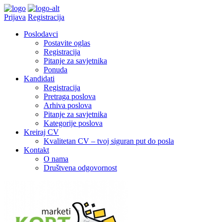
Prijava
Registracija
Poslodavci
Postavite oglas
Registracija
Pitanje za savjetnika
Ponuda
Kandidati
Registracija
Pretraga poslova
Arhiva poslova
Pitanje za savjetnika
Kategorije poslova
Kreiraj CV
Kvalitetan CV – tvoj siguran put do posla
Kontakt
O nama
Društvena odgovornost