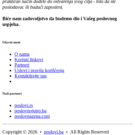
praktičan način dođete do ostvarenja svog cilja - bilo da ste
poslodavac ili budući zaposleni.
Biće nam zadovoljstvo da budemo dio i Vašeg poslovnog
uspjeha.
Glavni meni
O nama
Korisni linkovi
Partneri
Uslovi i pravila korišćenja
Kontaktirajte nas
Naši partneri
poslovi.rs
poslovnojutro.ba
poslovnazena.com
Copyright © 2026 •
poslovi.ba
• All Rights Reserved