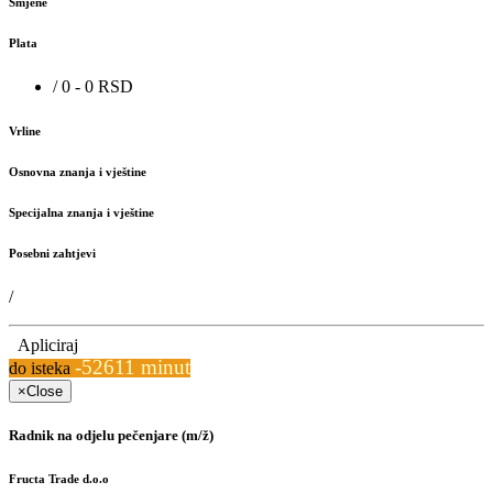
Smjene
Plata
/ 0 - 0 RSD
Vrline
Osnovna znanja i vještine
Specijalna znanja i vještine
Posebni zahtjevi
/
Apliciraj
-52611 minut
do isteka
×
Close
Radnik na odjelu pečenjare (m/ž)
Fructa Trade d.o.o