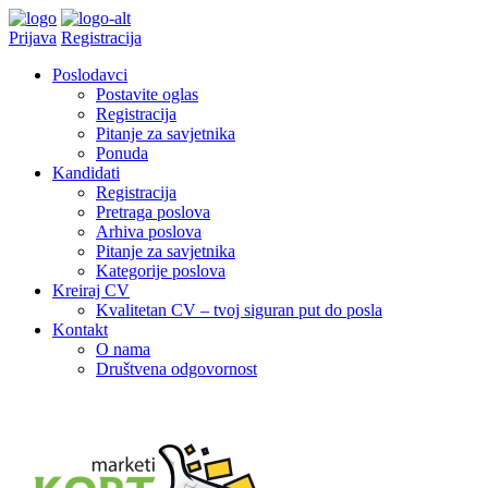
Prijava
Registracija
Poslodavci
Postavite oglas
Registracija
Pitanje za savjetnika
Ponuda
Kandidati
Registracija
Pretraga poslova
Arhiva poslova
Pitanje za savjetnika
Kategorije poslova
Kreiraj CV
Kvalitetan CV – tvoj siguran put do posla
Kontakt
O nama
Društvena odgovornost