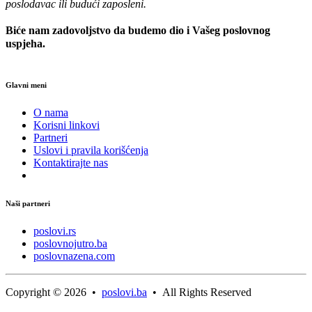
poslodavac ili budući zaposleni.
Biće nam zadovoljstvo da budemo dio i Vašeg poslovnog
uspjeha.
Glavni meni
O nama
Korisni linkovi
Partneri
Uslovi i pravila korišćenja
Kontaktirajte nas
Naši partneri
poslovi.rs
poslovnojutro.ba
poslovnazena.com
Copyright © 2026 •
poslovi.ba
• All Rights Reserved