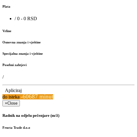
Plata
/ 0 - 0 RSD
Vrline
Osnovna znanja i vještine
Specijalna znanja i vještine
Posebni zahtjevi
/
Apliciraj
-60687 minut
do isteka
×
Close
Radnik na odjelu pečenjare (m/ž)
Fructa Trade d.o.o