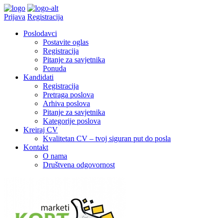
Prijava
Registracija
Poslodavci
Postavite oglas
Registracija
Pitanje za savjetnika
Ponuda
Kandidati
Registracija
Pretraga poslova
Arhiva poslova
Pitanje za savjetnika
Kategorije poslova
Kreiraj CV
Kvalitetan CV – tvoj siguran put do posla
Kontakt
O nama
Društvena odgovornost