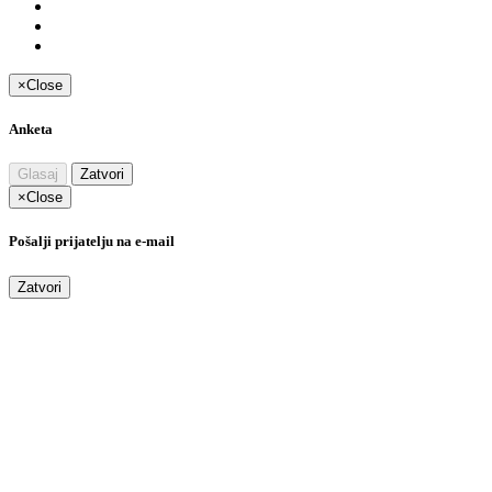
×
Close
Anketa
Glasaj
Zatvori
×
Close
Pošalji prijatelju na e-mail
Zatvori