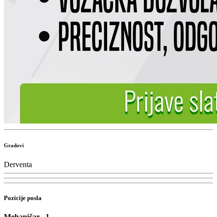
Gradovi
Derventa
Pozicije posla
Mehaničar
1