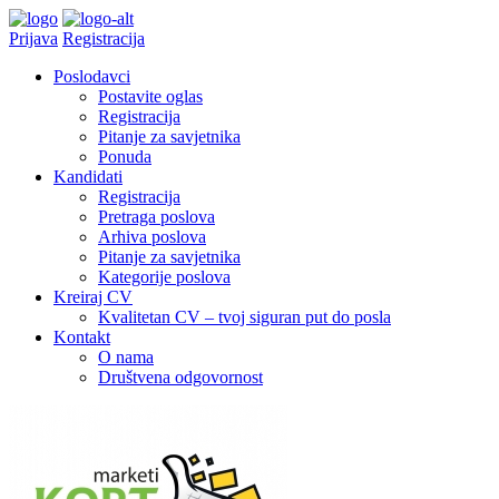
Prijava
Registracija
Poslodavci
Postavite oglas
Registracija
Pitanje za savjetnika
Ponuda
Kandidati
Registracija
Pretraga poslova
Arhiva poslova
Pitanje za savjetnika
Kategorije poslova
Kreiraj CV
Kvalitetan CV – tvoj siguran put do posla
Kontakt
O nama
Društvena odgovornost