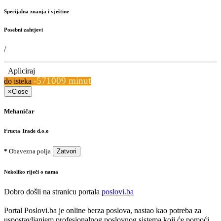
Specijalna znanja i vještine
Posebni zahtjevi
/
Apliciraj
-571009 minut
do isteka
×
Close
Mehaničar
Fructa Trade d.o.o
*
Obavezna polja
Zatvori
Nekoliko riječi o nama
Dobro došli na stranicu portala
poslovi.ba
Portal Poslovi.ba je online berza poslova, nastao kao potreba za
uspostavljanjem profesionalnog poslovnog sistema koji će pomoći