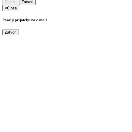
Glasaj
Zatvori
×
Close
Pošalji prijatelju na e-mail
Zatvori