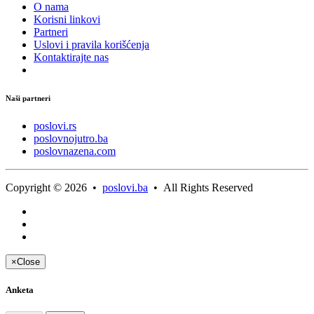
O nama
Korisni linkovi
Partneri
Uslovi i pravila korišćenja
Kontaktirajte nas
Naši partneri
poslovi.rs
poslovnojutro.ba
poslovnazena.com
Copyright © 2026 •
poslovi.ba
• All Rights Reserved
×
Close
Anketa