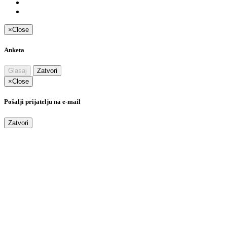
×
Close
Anketa
Glasaj
Zatvori
×
Close
Pošalji prijatelju na e-mail
Zatvori