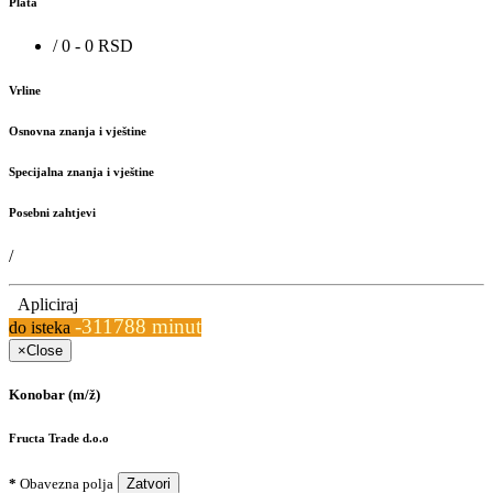
Plata
/ 0 - 0 RSD
Vrline
Osnovna znanja i vještine
Specijalna znanja i vještine
Posebni zahtjevi
/
Apliciraj
-311788 minut
do isteka
×
Close
Konobar (m/ž)
Fructa Trade d.o.o
*
Obavezna polja
Zatvori