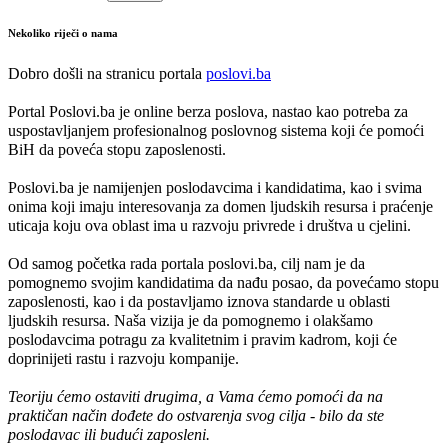
Nekoliko riječi o nama
Dobro došli na stranicu portala
poslovi.ba
Portal Poslovi.ba je online berza poslova, nastao kao potreba za
uspostavljanjem profesionalnog poslovnog sistema koji će pomoći
BiH da poveća stopu zaposlenosti.
Poslovi.ba je namijenjen poslodavcima i kandidatima, kao i svima
onima koji imaju interesovanja za domen ljudskih resursa i praćenje
uticaja koju ova oblast ima u razvoju privrede i društva u cjelini.
Od samog početka rada portala poslovi.ba, cilj nam je da
pomognemo svojim kandidatima da nađu posao, da povećamo stopu
zaposlenosti, kao i da postavljamo iznova standarde u oblasti
ljudskih resursa. Naša vizija je da pomognemo i olakšamo
poslodavcima potragu za kvalitetnim i pravim kadrom, koji će
doprinijeti rastu i razvoju kompanije.
Teoriju ćemo ostaviti drugima, a Vama ćemo pomoći da na
praktičan način dođete do ostvarenja svog cilja - bilo da ste
poslodavac ili budući zaposleni.