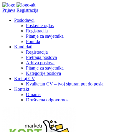
Prijava
Registracija
Poslodavci
Postavite oglas
Registracija
Pitanje za savjetnika
Ponuda
Kandidati
Registracija
Pretraga poslova
Arhiva poslova
Pitanje za savjetnika
Kategorije poslova
Kreiraj CV
Kvalitetan CV – tvoj siguran put do posla
Kontakt
O nama
Društvena odgovornost