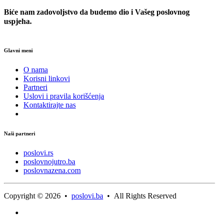
Biće nam zadovoljstvo da budemo dio i Vašeg poslovnog
uspjeha.
Glavni meni
O nama
Korisni linkovi
Partneri
Uslovi i pravila korišćenja
Kontaktirajte nas
Naši partneri
poslovi.rs
poslovnojutro.ba
poslovnazena.com
Copyright © 2026 •
poslovi.ba
• All Rights Reserved