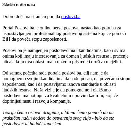
Nekoliko riječi o nama
Dobro došli na stranicu portala
poslovi.ba
Portal Poslovi.ba je online berza poslova, nastao kao potreba za
uspostavljanjem profesionalnog poslovnog sistema koji će pomoći
BiH da poveća stopu zaposlenosti.
Poslovi.ba je namijenjen poslodavcima i kandidatima, kao i svima
onima koji imaju interesovanja za domen ljudskih resursa i praćenje
uticaja koju ova oblast ima u razvoju privrede i društva u cjelini.
Od samog početka rada portala poslovi.ba, cilj nam je da
pomognemo svojim kandidatima da nađu posao, da povećamo stopu
zaposlenosti, kao i da postavljamo iznova standarde u oblasti
ljudskih resursa. Naša vizija je da pomognemo i olakšamo
poslodavcima potragu za kvalitetnim i pravim kadrom, koji će
doprinijeti rastu i razvoju kompanije.
Teoriju ćemo ostaviti drugima, a Vama ćemo pomoći da na
praktičan način dođete do ostvarenja svog cilja - bilo da ste
poslodavac ili budući zaposleni.