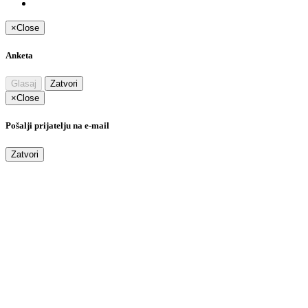
×
Close
Anketa
Glasaj
Zatvori
×
Close
Pošalji prijatelju na e-mail
Zatvori