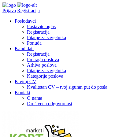
Prijava
Registracija
Poslodavci
Postavite oglas
Registracija
Pitanje za savjetnika
Ponuda
Kandidati
Registracija
Pretraga poslova
Arhiva poslova
Pitanje za savjetnika
Kategorije poslova
Kreiraj CV
Kvalitetan CV – tvoj siguran put do posla
Kontakt
O nama
Društvena odgovornost