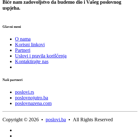
Biće nam zadovoljstvo da budemo dio i Vašeg poslovnog
uspjeha.
Glavni meni
O nama
Korisni linkovi
Partneri
Uslovi i pravila korišćenja
Kontaktirajte nas
Naši partneri
poslovi.rs
poslovnojutro.ba
poslovnazena.com
Copyright © 2026 •
poslovi.ba
• All Rights Reserved