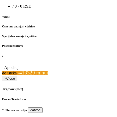
/ 0 - 0 RSD
Vrline
Osnovna znanja i vještine
Specijalna znanja i vještine
Posebni zahtjevi
/
Apliciraj
-413329 minut
do isteka
×
Close
Trgovac (m/ž)
Fructa Trade d.o.o
*
Obavezna polja
Zatvori