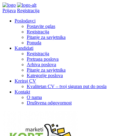
Prijava
Registracija
Poslodavci
Postavite oglas
Registracija
Pitanje za savjetnika
Ponuda
Kandidati
Registracija
Pretraga poslova
Arhiva poslova
Pitanje za savjetnika
Kategorije poslova
Kreiraj CV
Kvalitetan CV – tvoj siguran put do posla
Kontakt
O nama
Društvena odgovornost